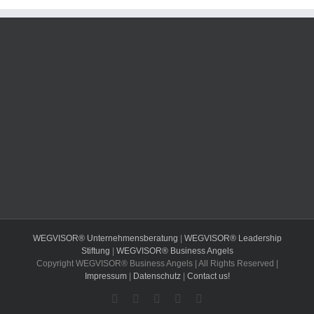
WEGVISOR® Unternehmensberatung
|
WEGVISOR® Leadership
Stiftung
|
WEGVISOR® Business Angels
Copyright WEGVISOR® Business Angels | All Rights Reserved |
Impressum
|
Datenschutz
|
Contact us!
Facebook
Instagram
YouTube
Xing
LinkedIn