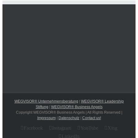
WEGVISOR® Unternehmensberatung
|
WEGVISOR® Leadership
Stiftung
|
WEGVISOR® Business Angels
Copyright WEGVISOR® Business Angels | All Rights Reserved |
Impressum
|
Datenschutz
|
Contact us!
Facebook
Instagram
YouTube
Xing
LinkedIn